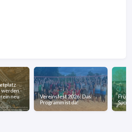
rtplatz
d werden -
erein neu
Vereinsfest 2026: Das
Frühj
Programm ist da!
Sport