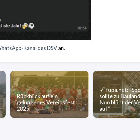
hatsApp-Kanal des DSV
an.
🔗 fupa.net: "Spo
Rückblick auf ein
sollte zu Baulan
gelungenes Vereinsfest
Nun blüht der V
2025
auf"